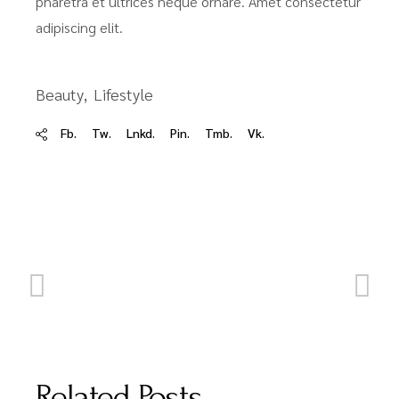
pharetra et ultrices neque ornare. Amet consectetur
adipiscing elit.
Beauty
Lifestyle
Fb.
Tw.
Lnkd.
Pin.
Tmb.
Vk.
Related Posts