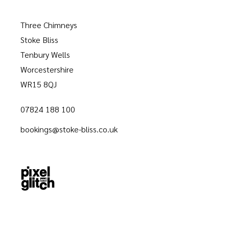
Three Chimneys
Stoke Bliss
Tenbury Wells
Worcestershire
WR15 8QJ
07824 188 100
bookings@stoke-bliss.co.uk