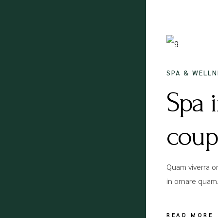
18/12/
SPA & WELLN
Spa 
coup
Quam viverra or
in ornare quam.
READ MORE