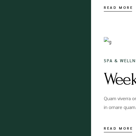
READ MORE
18/12/
SPA & WELLN
Week
Quam viverra or
in ornare quam.
READ MORE