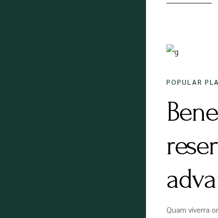
18/12/
POPULAR PL
Bene
rese
adva
Quam viverra or