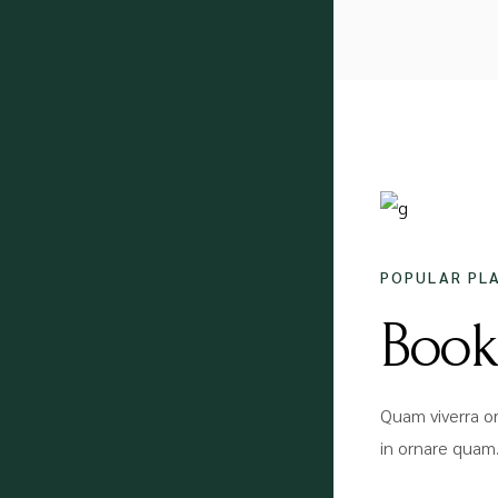
18/12/
POPULAR PL
Book
Quam viverra or
in ornare quam.