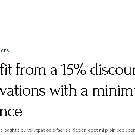
2020
ACES
fit from a 15% disco
rvations with a minim
nce
ci sagittis eu volutpat odio facilisis. Sapien eget mi proin sed li