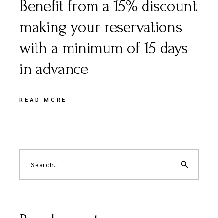
Benefit from a 15% discount
making your reservations
with a minimum of 15 days
in advance
READ MORE
Search
for:
search