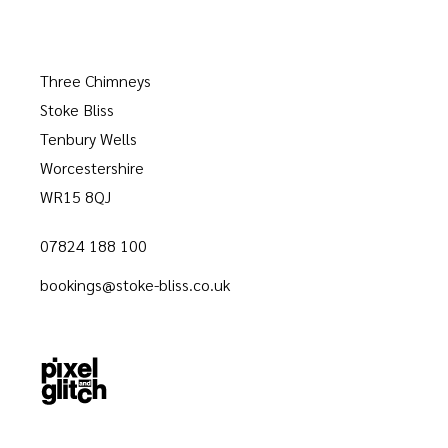
Three Chimneys
Stoke Bliss
Tenbury Wells
Worcestershire
WR15 8QJ
07824 188 100
bookings@stoke-bliss.co.uk