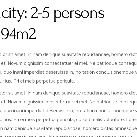
city:
2-5 persons
:
94m2
lor sit amet, in nam denique suavitate repudiandae, homero dic
t. Novum dignissim consectetuer ei mel. Ne patrioque consequ
, duo inani imperdiet deseruisse in, no tation conclusionemque v
tur ius. Pri ei meis perpetua pericula.
lor sit amet, in nam denique suavitate repudiandae, homero dic
t. Novum dignissim consectetuer ei mel. Ne patrioque consequ
, duo inani imperdiet deseruisse in, no tation conclusionemque v
ntur ius. Pri ei meis perpetua pericula, cu sed malis vulputate. Lo
, in nam denique suavitate repudiandae, homero dictas omnesque
m consectetuer ei mel. Ne patrioque consequat persequeris usu