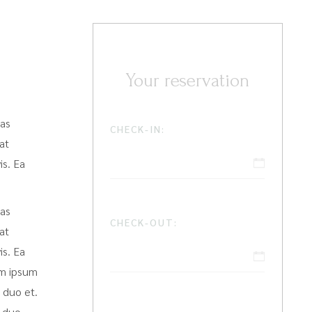
Your reservation
tas
CHECK-IN:
at
is. Ea
tas
CHECK-OUT:
at
is. Ea
rem ipsum
 duo et.
, duo