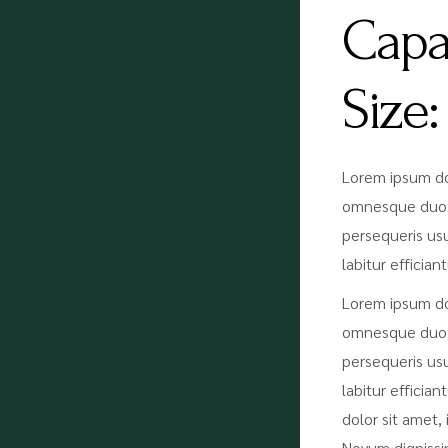
Capa
Size
Lorem ipsum do
omnesque duo e
persequeris usu
labitur effician
Lorem ipsum do
omnesque duo e
persequeris usu
labitur efficia
dolor sit amet
Novum dignissi